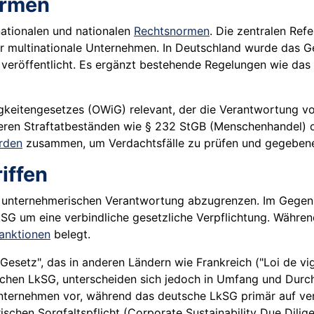
ormen
nationalen und nationalen
Rechtsnormen
. Die zentralen Ref
 multinationale Unternehmen. In Deutschland wurde das Ge
9) veröffentlicht. Es ergänzt bestehende Regelungen wie d
rigkeitengesetzes (OWiG) relevant, der die Verantwortung 
eren Straftatbeständen wie § 232 StGB (Menschenhandel) 
rden
zusammen, um Verdachtsfälle zu prüfen und gegebene
iffen
 unternehmerischen Verantwortung abzugrenzen. Im Gegensa
 LkSG um eine verbindliche gesetzliche Verpflichtung. Wäh
anktionen
belegt.
Gesetz", das in anderen Ländern wie Frankreich ("Loi de vi
tschen LkSG, unterscheiden sich jedoch in Umfang und Dur
ternehmen vor, während das deutsche LkSG primär auf verw
erischen Sorgfaltspflicht (Corporate Sustainability Due Dil