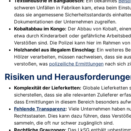
Textilindustrie in Bangladesch:
Ein bekanntes
Beisp
schweren Unfällen in Fabriken kam, etwa beim Eins
dass sie angemessene Sicherheitsstandards einhalten
Dokumentationen der Unternehmen zugreifen.
Kobaltabbau im Kongo:
Der Abbau von Kobalt, einem 
etwa durch Kinderarbeit oder gefährliche Arbeitsbed
Verstößen sind. Die Polizei kann hier im Rahmen von
Holzhandel aus illegalem Einschlag:
Ein weiteres Bei
Hölzer verarbeiten, müssen nachweisen, dass sie a
verstoßen, was
polizeiliche Ermittlungen
nach sich z
Risiken und Herausforderunge
Komplexität der Lieferketten:
Globale Lieferketten 
sicherstellen, dass sie alle relevanten Zulieferer erf
dass Ermittlungen in diesem Bereich besonders aufwen
Fehlende Transparenz
:
Viele Unternehmen haben nur
Rechtsstaaten. Dies kann dazu führen, dass Verstöße
sammeln, die oft nur schwer zugänglich sind.
Rechtliche Grauzonen:
Das LkSG enthält unbestimm