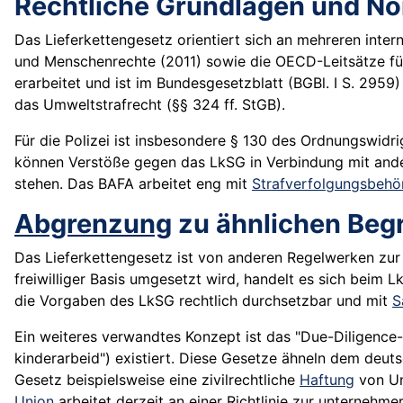
Rechtliche Grundlagen und N
Das Lieferkettengesetz orientiert sich an mehreren inter
und Menschenrechte (2011) sowie die OECD-Leitsätze für
erarbeitet und ist im Bundesgesetzblatt (BGBl. I S. 295
das Umweltstrafrecht (§§ 324 ff. StGB).
Für die Polizei ist insbesondere § 130 des Ordnungswid
können Verstöße gegen das LkSG in Verbindung mit and
stehen. Das BAFA arbeitet eng mit
Strafverfolgungsbehö
Abgrenzung
zu ähnlichen Begr
Das Lieferkettengesetz ist von anderen Regelwerken zur
freiwilliger Basis umgesetzt wird, handelt es sich beim
die Vorgaben des LkSG rechtlich durchsetzbar und mit
S
Ein weiteres verwandtes Konzept ist das "Due-Diligence-
kinderarbeid") existiert. Diese Gesetze ähneln dem deu
Gesetz beispielsweise eine zivilrechtliche
Haftung
von Un
Union
arbeitet derzeit an einer Richtlinie zur unternehm