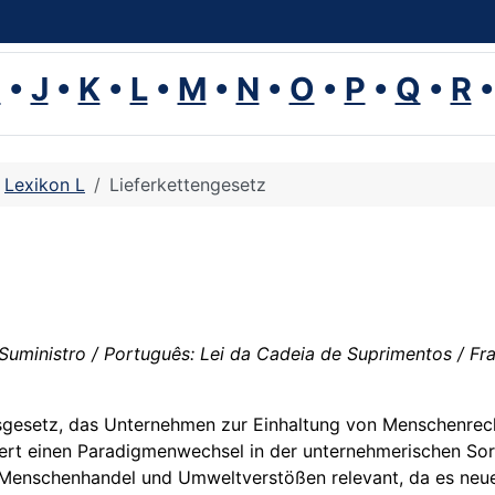
I
•
J
•
K
•
L
•
M
•
N
•
O
•
P
•
Q
•
R
Lexikon L
Lieferkettengesetz
uministro / Português: Lei da Cadeia de Suprimentos / França
sgesetz, das Unternehmen zur Einhaltung von Menschenrech
kiert einen Paradigmenwechsel in der unternehmerischen Sorg
 Menschenhandel und Umweltverstößen relevant, da es neue