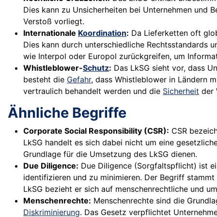
Dies kann zu Unsicherheiten bei Unternehmen und Beh
Verstoß vorliegt.
Internationale
Koordination
:
Da Lieferketten oft gl
Dies kann durch unterschiedliche Rechtsstandards u
wie Interpol oder Europol zurückgreifen, um Informat
Whistleblower-
Schutz
:
Das LkSG sieht vor, dass U
besteht die
Gefahr
, dass Whistleblower in Ländern m
vertraulich behandelt werden und die
Sicherheit
der 
Ähnliche Begriffe
Corporate Social Responsibility (CSR):
CSR bezeichn
LkSG handelt es sich dabei nicht um eine gesetzlic
Grundlage für die Umsetzung des LkSG dienen.
Due Diligence:
Due Diligence (Sorgfaltspflicht) ist 
identifizieren und zu minimieren. Der Begriff stammt
LkSG bezieht er sich auf menschenrechtliche und u
Menschenrechte:
Menschenrechte sind die Grundl
Diskriminierung
. Das Gesetz verpflichtet Unternehme