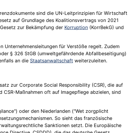
erenzdokumente sind die UN-Leitprinzipien für Wirtschaft
setz auf Grundlage des Koalitionsvertrags von 2021
as Gesetz zur Bekämpfung der
Korruption
(KorrBekG) und
von Unternehmensleitungen für Verstöße regelt. Zudem
oder § 326 StGB (umweltgefährdende Abfallbeseitigung)
nfalls an die
Staatsanwaltschaft
weiterzuleiten.
tz zur Corporate Social Responsibility (CSR), die auf
rend CSR-Maßnahmen oft auf Imagepflege abzielen, sind
gilance") oder den Niederlanden ("Wet zorgplicht
chsetzungsmechanismen. So sieht das französische
altungsrechtliche Sanktionen setzt. Die Europäische
igence Directive, CSDDD), die das deutsche Gesetz