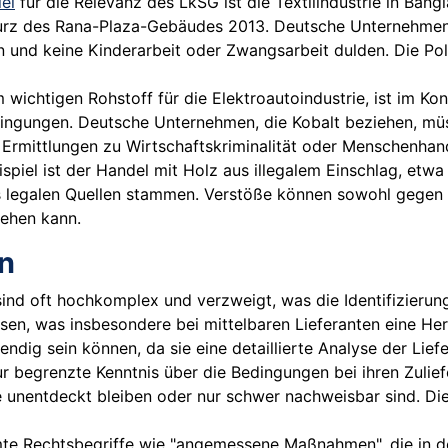
iel
für die Relevanz des LkSG ist die Textilindustrie in Ban
turz des Rana-Plaza-Gebäudes 2013. Deutsche Unternehmen,
 und keine Kinderarbeit oder Zwangsarbeit dulden. Die Pol
wichtigen Rohstoff für die Elektroautoindustrie, ist im K
ingungen. Deutsche Unternehmen, die Kobalt beziehen, müsse
 Ermittlungen zu Wirtschaftskriminalität oder Menschenhan
spiel ist der Handel mit Holz aus illegalem Einschlag, etwa
us legalen Quellen stammen. Verstöße können sowohl gegen
iehen kann.
n
sind oft hochkomplex und verzweigt, was die Identifizieru
assen, was insbesondere bei mittelbaren Lieferanten eine Her
dig sein können, da sie eine detaillierte Analyse der Liefe
 begrenzte Kenntnis über die Bedingungen bei ihren Zulief
 unentdeckt bleiben oder nur schwer nachweisbar sind. Die 
te Rechtsbegriffe wie "angemessene Maßnahmen", die in 