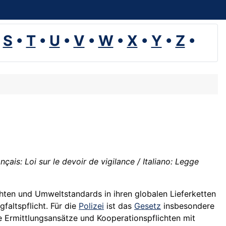
•
S
•
T
•
U
•
V
•
W
•
X
•
Y
•
Z
•
is: Loi sur le devoir de vigilance / Italiano: Legge
ten und Umweltstandards in ihren globalen Lieferketten
faltspflicht. Für die
Polizei
ist das
Gesetz
insbesondere
 Ermittlungsansätze und Kooperationspflichten mit