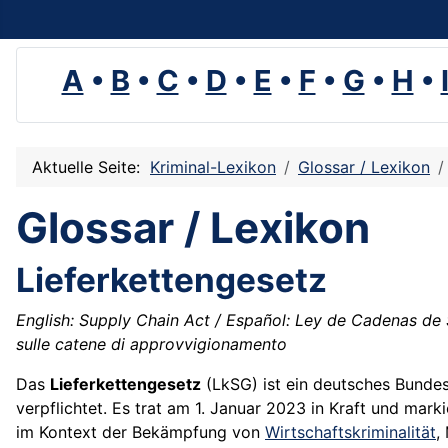
A
•
B
•
C
•
D
•
E
•
F
•
G
•
H
•
Aktuelle Seite:
Kriminal-Lexikon
Glossar / Lexikon
Glossar / Lexikon
Lieferkettengesetz
English: Supply Chain Act / Español: Ley de Cadenas de S
sulle catene di approvvigionamento
Das
Lieferkettengesetz
(LkSG) ist ein deutsches Bunde
verpflichtet. Es trat am 1. Januar 2023 in Kraft und mar
im Kontext der Bekämpfung von
Wirtschaftskriminalität
,