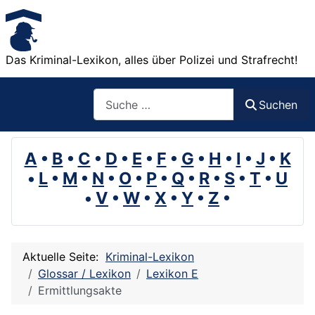
Das Kriminal-Lexikon, alles über Polizei und Strafrecht!
Suchen
Suchen
A
•
B
•
C
•
D
•
E
•
F
•
G
•
H
•
I
•
J
•
K
•
L
•
M
•
N
•
O
•
P
•
Q
•
R
•
S
•
T
•
U
•
V
•
W
•
X
•
Y
•
Z
•
Aktuelle Seite:
Kriminal-Lexikon
Glossar / Lexikon
Lexikon E
Ermittlungsakte