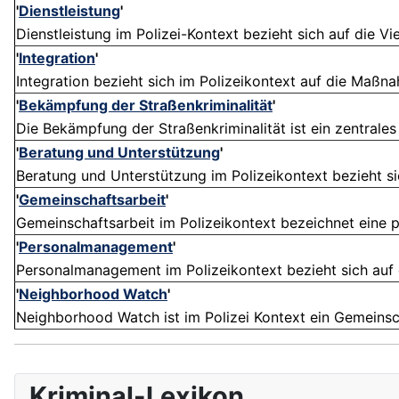
'
Dienstleistung
'
Dienstleistung im Polizei-Kontext bezieht sich auf die Vi
'
Integration
'
Integration bezieht sich im Polizeikontext auf die Maßnah
'
Bekämpfung der Straßenkriminalität
'
Die Bekämpfung der Straßenkriminalität ist ein zentrales 
'
Beratung und Unterstützung
'
Beratung und Unterstützung im Polizeikontext bezieht sic
'
Gemeinschaftsarbeit
'
Gemeinschaftsarbeit im Polizeikontext bezeichnet eine pol
'
Personalmanagement
'
Personalmanagement im Polizeikontext bezieht sich auf di
'
Neighborhood Watch
'
Neighborhood Watch ist im Polizei Kontext ein Gemeins
Kriminal-Lexikon