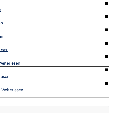
■
n
■
en
■
en
■
lesen
■
Weiterlesen
■
lesen
■
.
Weiterlesen