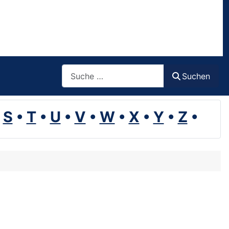
Suchen
Suchen
•
S
•
T
•
U
•
V
•
W
•
X
•
Y
•
Z
•