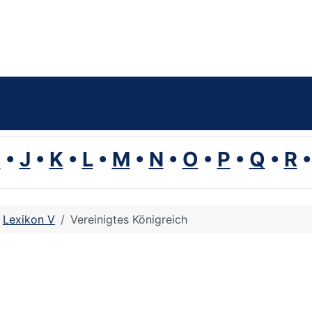
I
•
J
•
K
•
L
•
M
•
N
•
O
•
P
•
Q
•
R
Lexikon V
Vereinigtes Königreich