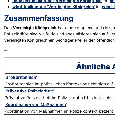
finanzen-lexikon.de: 'Vereinigtes Königreich'
im
fi
wind-lexikon.de: 'Vereinigtes Königreich'
im
wind-l
Zusammenfassung
Das
Vereinigte Königreich
hat eine komplexe und dezentr
Polizeikräfte sind vielfältig und spezialisieren sich auf 
Vereinigten Königreich ein wichtiger Pfeiler der öffentlich
--
Ähnliche A
'
Großbritannien
'
Großbritannien im polizeilichen Kontext bezieht sich auf
'
Präventive Polizeiarbeit
'
Präventive Polizeiarbeit im Polizeikontext bezieht sich 
'
Koordination von Maßnahmen
'
Koordination von Maßnahmen im Polizeikontext bezieht si