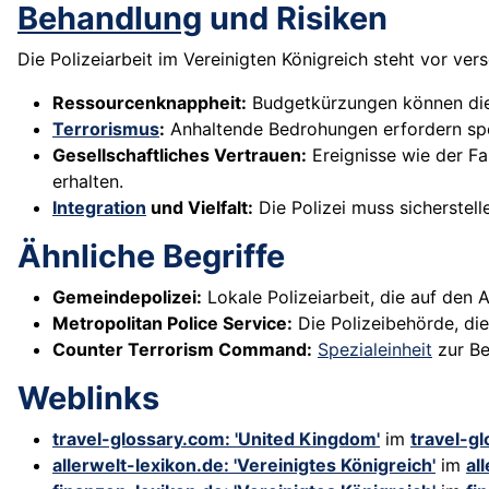
Behandlung
und Risiken
Die Polizeiarbeit im Vereinigten Königreich steht vor ve
Ressourcenknappheit:
Budgetkürzungen können d
Terrorismus
:
Anhaltende Bedrohungen erfordern spez
Gesellschaftliches Vertrauen:
Ereignisse wie der Fa
erhalten.
Integration
und Vielfalt:
Die Polizei muss sicherstell
Ähnliche Begriffe
Gemeindepolizei:
Lokale Polizeiarbeit, die auf den
Metropolitan Police Service:
Die Polizeibehörde, die
Counter Terrorism Command:
Spezialeinheit
zur Be
Weblinks
travel-glossary.com: 'United Kingdom'
im
travel-g
allerwelt-lexikon.de: 'Vereinigtes Königreich'
im
al