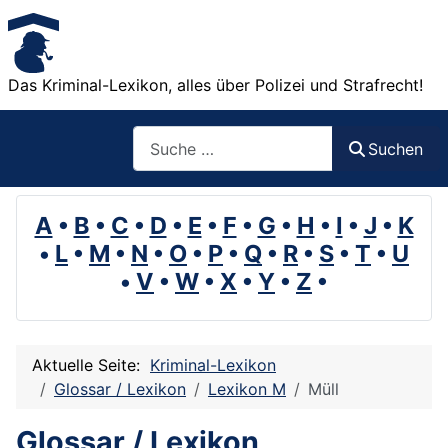
Das Kriminal-Lexikon, alles über Polizei und Strafrecht!
Suchen
Suchen
A
•
B
•
C
•
D
•
E
•
F
•
G
•
H
•
I
•
J
•
K
•
L
•
M
•
N
•
O
•
P
•
Q
•
R
•
S
•
T
•
U
•
V
•
W
•
X
•
Y
•
Z
•
Aktuelle Seite:
Kriminal-Lexikon
Glossar / Lexikon
Lexikon M
Müll
Glossar / Lexikon