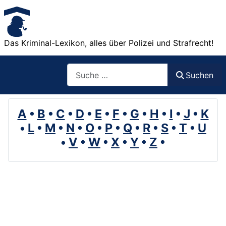
Das Kriminal-Lexikon, alles über Polizei und Strafrecht!
Suchen
Suchen
A
•
B
•
C
•
D
•
E
•
F
•
G
•
H
•
I
•
J
•
K
•
L
•
M
•
N
•
O
•
P
•
Q
•
R
•
S
•
T
•
U
•
V
•
W
•
X
•
Y
•
Z
•