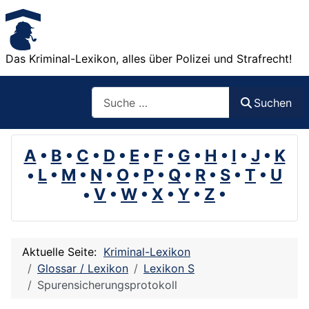
Das Kriminal-Lexikon, alles über Polizei und Strafrecht!
Suchen
Suchen
A
•
B
•
C
•
D
•
E
•
F
•
G
•
H
•
I
•
J
•
K
•
L
•
M
•
N
•
O
•
P
•
Q
•
R
•
S
•
T
•
U
•
V
•
W
•
X
•
Y
•
Z
•
Aktuelle Seite:
Kriminal-Lexikon
Glossar / Lexikon
Lexikon S
Spurensicherungsprotokoll