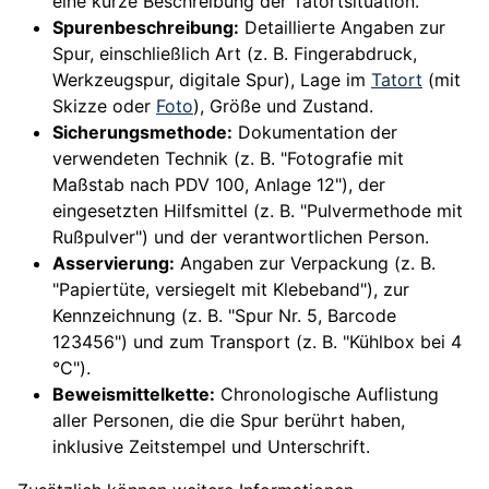
eine kurze Beschreibung der Tatortsituation.
Spurenbeschreibung:
Detaillierte Angaben zur
Spur, einschließlich Art (z. B. Fingerabdruck,
Werkzeugspur, digitale Spur), Lage im
Tatort
(mit
Skizze oder
Foto
), Größe und Zustand.
Sicherungsmethode:
Dokumentation der
verwendeten Technik (z. B. "Fotografie mit
Maßstab nach PDV 100, Anlage 12"), der
eingesetzten Hilfsmittel (z. B. "Pulvermethode mit
Rußpulver") und der verantwortlichen Person.
Asservierung:
Angaben zur Verpackung (z. B.
"Papiertüte, versiegelt mit Klebeband"), zur
Kennzeichnung (z. B. "Spur Nr. 5, Barcode
123456") und zum Transport (z. B. "Kühlbox bei 4
°C").
Beweismittelkette:
Chronologische Auflistung
aller Personen, die die Spur berührt haben,
inklusive Zeitstempel und Unterschrift.