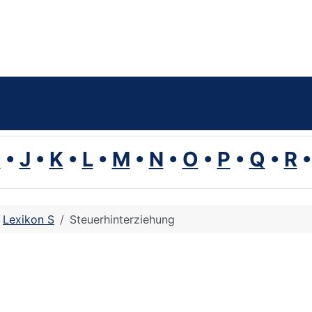
I
•
J
•
K
•
L
•
M
•
N
•
O
•
P
•
Q
•
R
Lexikon S
Steuerhinterziehung