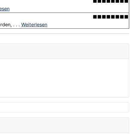
■■■■■■■■
lesen
■■■■■■■■
en, . . .
Weiterlesen