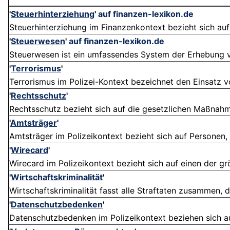
'
Steuerhinterziehung
'
auf finanzen-lexikon.de
Steuerhinterziehung im Finanzenkontext bezieht sich auf i
'
Steuerwesen
'
auf finanzen-lexikon.de
Steuerwesen ist ein umfassendes System der Erhebung vo
'
Terrorismus
'
Terrorismus im Polizei-Kontext bezeichnet den Einsatz 
'
Rechtsschutz
'
Rechtsschutz bezieht sich auf die gesetzlichen Maßnahme
'
Amtsträger
'
Amtsträger im Polizeikontext bezieht sich auf Personen, d
'
Wirecard
'
Wirecard im Polizeikontext bezieht sich auf einen der gr
'
Wirtschaftskriminalität
'
Wirtschaftskriminalität fasst alle Straftaten zusammen, d
'
Datenschutzbedenken
'
Datenschutzbedenken im Polizeikontext beziehen sich au