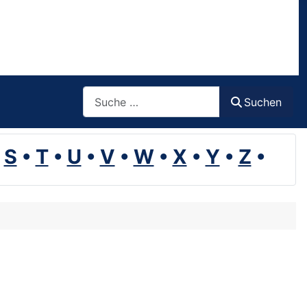
Suchen
Suchen
•
S
•
T
•
U
•
V
•
W
•
X
•
Y
•
Z
•