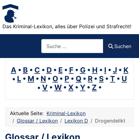
Das Kriminal-Lexikon, alles über Polizei und Strafrecht!
Suchen
Suchen
A
•
B
•
C
•
D
•
E
•
F
•
G
•
H
•
I
•
J
•
K
•
L
•
M
•
N
•
O
•
P
•
Q
•
R
•
S
•
T
•
U
•
V
•
W
•
X
•
Y
•
Z
•
Aktuelle Seite:
Kriminal-Lexikon
Glossar / Lexikon
Lexikon D
Drogendelikt
Glossar / Lexikon