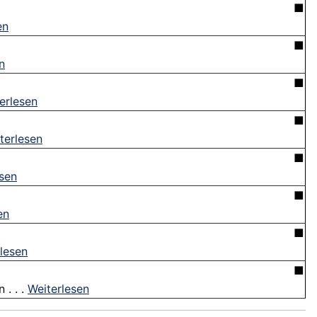
■
en
■
n
■
erlesen
■
terlesen
■
esen
■
en
■
lesen
■
. . .
Weiterlesen