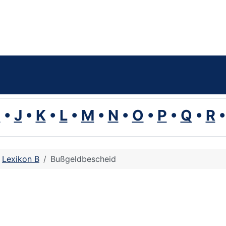
I
•
J
•
K
•
L
•
M
•
N
•
O
•
P
•
Q
•
R
Lexikon B
Bußgeldbescheid