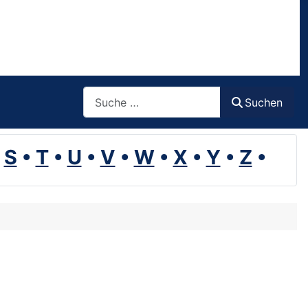
Suchen
Suchen
•
S
•
T
•
U
•
V
•
W
•
X
•
Y
•
Z
•