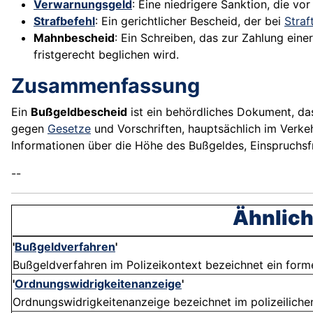
Verwarnungsgeld
: Eine niedrigere Sanktion, die v
Strafbefehl
: Ein gerichtlicher Bescheid, der bei
Straf
Mahnbescheid
: Ein Schreiben, das zur Zahlung ein
fristgerecht beglichen wird.
Zusammenfassung
Ein
Bußgeldbescheid
ist ein behördliches Dokument, da
gegen
Gesetze
und Vorschriften, hauptsächlich im Verke
Informationen über die Höhe des Bußgeldes, Einspruchsf
--
Ähnlich
'
Bußgeldverfahren
'
Bußgeldverfahren im Polizeikontext bezeichnet ein formel
'
Ordnungswidrigkeitenanzeige
'
Ordnungswidrigkeitenanzeige bezeichnet im polizeilichen