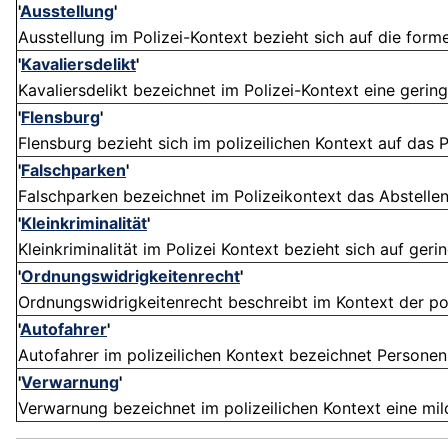
'
Ausstellung
'
Ausstellung im Polizei-Kontext bezieht sich auf die forme
'
Kavaliersdelikt
'
Kavaliersdelikt bezeichnet im Polizei-Kontext eine gering
'
Flensburg
'
Flensburg bezieht sich im polizeilichen Kontext auf das 
'
Falschparken
'
Falschparken bezeichnet im Polizeikontext das Abstellen 
'
Kleinkriminalität
'
Kleinkriminalität im Polizei Kontext bezieht sich auf geri
'
Ordnungswidrigkeitenrecht
'
Ordnungswidrigkeitenrecht beschreibt im Kontext der poli
'
Autofahrer
'
Autofahrer im polizeilichen Kontext bezeichnet Personen,
'
Verwarnung
'
Verwarnung bezeichnet im polizeilichen Kontext eine mi