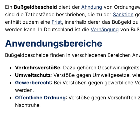
Ein
Bußgeldbescheid
dient der
Ahndung
von Ordnungswi
sind die Tatbestände beschrieben, die zu der
Sanktion
ge
enthält zudem eine
Frist
, innerhalb derer das Bußgeld zu
werden kann. In Deutschland ist die
Verhängung
von Bußg
Anwendungsbereiche
Bußgeldbescheide finden in verschiedenen Bereichen An
Verkehrsverstöße
: Dazu gehören Geschwindigkeits
Umweltschutz
: Verstöße gegen Umweltgesetze, wie
Gewerberecht
: Bei Verstößen gegen gewerbliche V
werden.
Öffentliche Ordnung
: Verstöße gegen Vorschriften 
Nachtruhe.