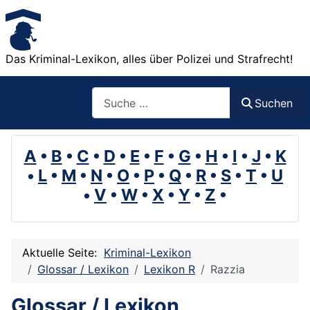
Das Kriminal-Lexikon, alles über Polizei und Strafrecht!
Suchen
Suchen
A
•
B
•
C
•
D
•
E
•
F
•
G
•
H
•
I
•
J
•
K
•
L
•
M
•
N
•
O
•
P
•
Q
•
R
•
S
•
T
•
U
•
V
•
W
•
X
•
Y
•
Z
•
Aktuelle Seite:
Kriminal-Lexikon
Glossar / Lexikon
Lexikon R
Razzia
Glossar / Lexikon