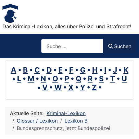
Das Kriminal-Lexikon, alles über Polizei und Strafrecht!
Suchen
Suchen
A
•
B
•
C
•
D
•
E
•
F
•
G
•
H
•
I
•
J
•
K
•
L
•
M
•
N
•
O
•
P
•
Q
•
R
•
S
•
T
•
U
•
V
•
W
•
X
•
Y
•
Z
•
Aktuelle Seite:
Kriminal-Lexikon
Glossar / Lexikon
Lexikon B
Bundesgrenzschutz, jetzt Bundespolizei