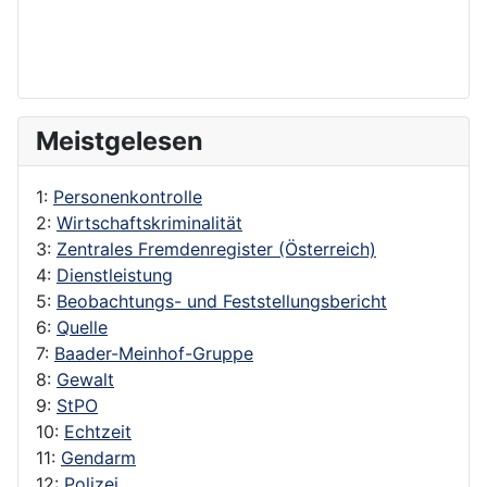
Meistgelesen
1:
Personenkontrolle
2:
Wirtschaftskriminalität
3:
Zentrales Fremdenregister (Österreich)
4:
Dienstleistung
5:
Beobachtungs- und Feststellungsbericht
6:
Quelle
7:
Baader-Meinhof-Gruppe
8:
Gewalt
9:
StPO
10:
Echtzeit
11:
Gendarm
12:
Polizei