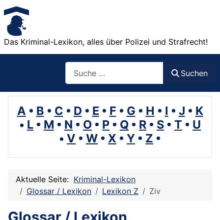
Das Kriminal-Lexikon, alles über Polizei und Strafrecht!
Suchen
Suchen
A
•
B
•
C
•
D
•
E
•
F
•
G
•
H
•
I
•
J
•
K
•
L
•
M
•
N
•
O
•
P
•
Q
•
R
•
S
•
T
•
U
•
V
•
W
•
X
•
Y
•
Z
•
Aktuelle Seite:
Kriminal-Lexikon
Glossar / Lexikon
Lexikon Z
Ziv
Glossar / Lexikon