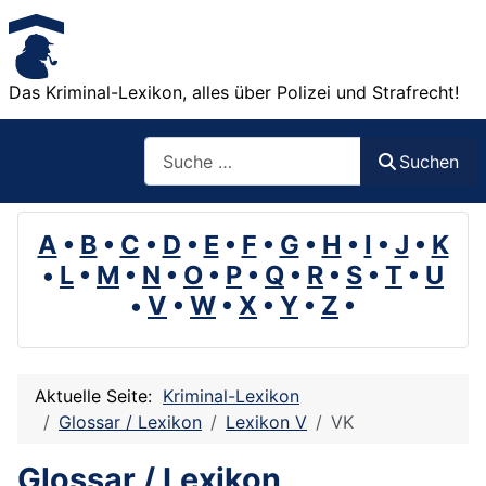
Das Kriminal-Lexikon, alles über Polizei und Strafrecht!
Suchen
Suchen
A
•
B
•
C
•
D
•
E
•
F
•
G
•
H
•
I
•
J
•
K
•
L
•
M
•
N
•
O
•
P
•
Q
•
R
•
S
•
T
•
U
•
V
•
W
•
X
•
Y
•
Z
•
Aktuelle Seite:
Kriminal-Lexikon
Glossar / Lexikon
Lexikon V
VK
Glossar / Lexikon