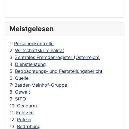
Meistgelesen
1:
Personenkontrolle
2:
Wirtschaftskriminalität
3:
Zentrales Fremdenregister (Österreich)
4:
Dienstleistung
5:
Beobachtungs- und Feststellungsbericht
6:
Quelle
7:
Baader-Meinhof-Gruppe
8:
Gewalt
9:
StPO
10:
Gendarm
11:
Echtzeit
12:
Polizei
13:
Bedrohung