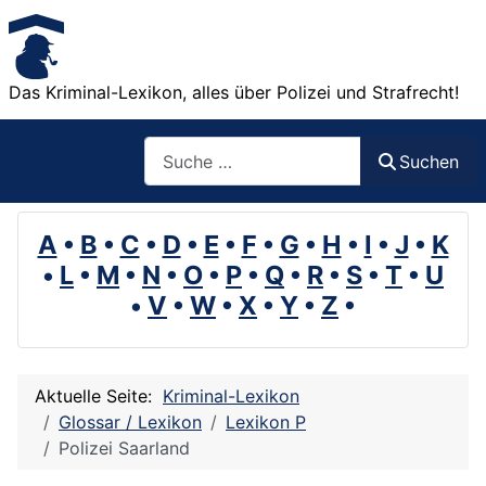
Das Kriminal-Lexikon, alles über Polizei und Strafrecht!
Suchen
Suchen
A
•
B
•
C
•
D
•
E
•
F
•
G
•
H
•
I
•
J
•
K
•
L
•
M
•
N
•
O
•
P
•
Q
•
R
•
S
•
T
•
U
•
V
•
W
•
X
•
Y
•
Z
•
Aktuelle Seite:
Kriminal-Lexikon
Glossar / Lexikon
Lexikon P
Polizei Saarland