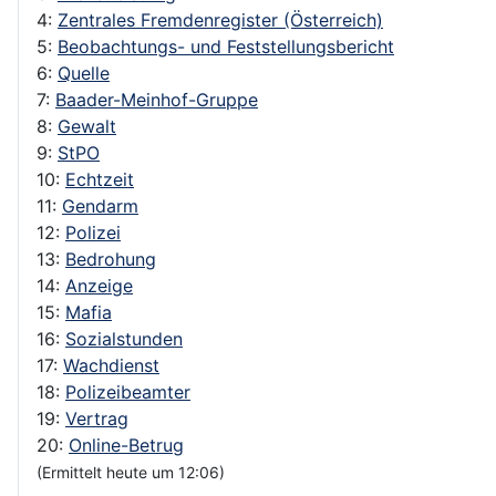
4:
Zentrales Fremdenregister (Österreich)
5:
Beobachtungs- und Feststellungsbericht
6:
Quelle
7:
Baader-Meinhof-Gruppe
8:
Gewalt
9:
StPO
10:
Echtzeit
11:
Gendarm
12:
Polizei
13:
Bedrohung
14:
Anzeige
15:
Mafia
16:
Sozialstunden
17:
Wachdienst
18:
Polizeibeamter
19:
Vertrag
20:
Online-Betrug
(Ermittelt heute um 12:06)