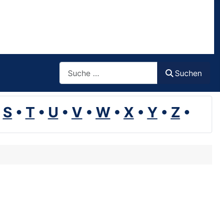
Suchen
Suchen
•
S
•
T
•
U
•
V
•
W
•
X
•
Y
•
Z
•