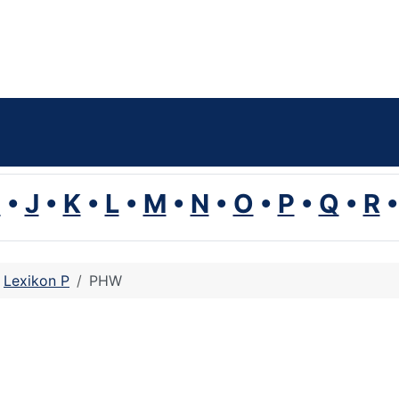
I
•
J
•
K
•
L
•
M
•
N
•
O
•
P
•
Q
•
R
Lexikon P
PHW