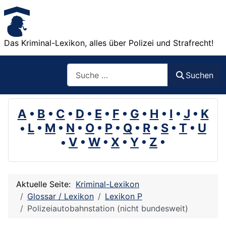
Das Kriminal-Lexikon, alles über Polizei und Strafrecht!
Suchen
Suchen
A
•
B
•
C
•
D
•
E
•
F
•
G
•
H
•
I
•
J
•
K
•
L
•
M
•
N
•
O
•
P
•
Q
•
R
•
S
•
T
•
U
•
V
•
W
•
X
•
Y
•
Z
•
Aktuelle Seite:
Kriminal-Lexikon
Glossar / Lexikon
Lexikon P
Polizeiautobahnstation (nicht bundesweit)