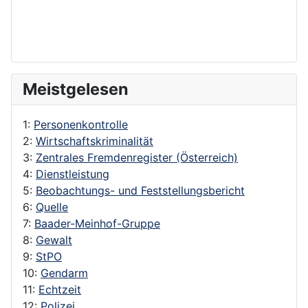
Meistgelesen
1:
Personenkontrolle
2:
Wirtschaftskriminalität
3:
Zentrales Fremdenregister (Österreich)
4:
Dienstleistung
5:
Beobachtungs- und Feststellungsbericht
6:
Quelle
7:
Baader-Meinhof-Gruppe
8:
Gewalt
9:
StPO
10:
Gendarm
11:
Echtzeit
12:
Polizei