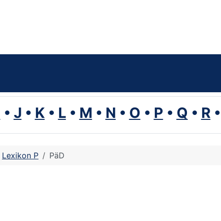
I
•
J
•
K
•
L
•
M
•
N
•
O
•
P
•
Q
•
R
Lexikon P
PäD