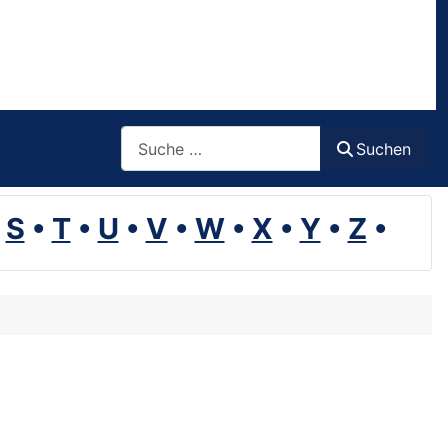
Suchen
Suchen
•
S
•
T
•
U
•
V
•
W
•
X
•
Y
•
Z
•