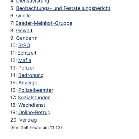
4:
Dienstleistung
5:
Beobachtungs- und Feststellungsbericht
6:
Quelle
7:
Baader-Meinhof-Gruppe
8:
Gewalt
9:
Gendarm
10:
StPO
11:
Echtzeit
12:
Mafia
13:
Polizei
14:
Bedrohung
15:
Anzeige
16:
Polizeibeamter
17:
Sozialstunden
18:
Wachdienst
19:
Online-Betrug
20:
Vertrag
(Ermittelt heute um 11:13)