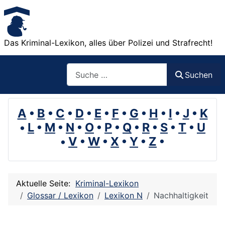
Das Kriminal-Lexikon, alles über Polizei und Strafrecht!
Suchen
Suchen
A
•
B
•
C
•
D
•
E
•
F
•
G
•
H
•
I
•
J
•
K
•
L
•
M
•
N
•
O
•
P
•
Q
•
R
•
S
•
T
•
U
•
V
•
W
•
X
•
Y
•
Z
•
Aktuelle Seite:
Kriminal-Lexikon
Glossar / Lexikon
Lexikon N
Nachhaltigkeit