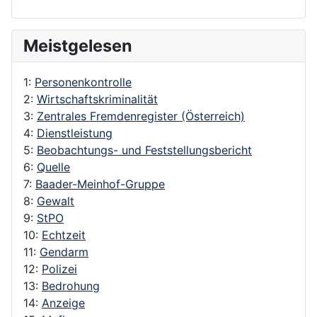
Meistgelesen
1:
Personenkontrolle
2:
Wirtschaftskriminalität
3:
Zentrales Fremdenregister (Österreich)
4:
Dienstleistung
5:
Beobachtungs- und Feststellungsbericht
6:
Quelle
7:
Baader-Meinhof-Gruppe
8:
Gewalt
9:
StPO
10:
Echtzeit
11:
Gendarm
12:
Polizei
13:
Bedrohung
14:
Anzeige