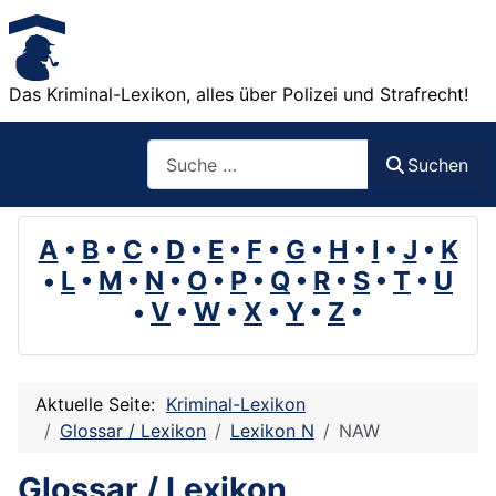
Das Kriminal-Lexikon, alles über Polizei und Strafrecht!
Suchen
Suchen
A
•
B
•
C
•
D
•
E
•
F
•
G
•
H
•
I
•
J
•
K
•
L
•
M
•
N
•
O
•
P
•
Q
•
R
•
S
•
T
•
U
•
V
•
W
•
X
•
Y
•
Z
•
Aktuelle Seite:
Kriminal-Lexikon
Glossar / Lexikon
Lexikon N
NAW
Glossar / Lexikon