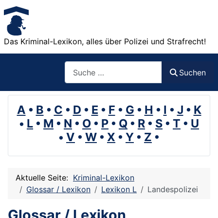
Das Kriminal-Lexikon, alles über Polizei und Strafrecht!
Suchen
Suchen
A
•
B
•
C
•
D
•
E
•
F
•
G
•
H
•
I
•
J
•
K
•
L
•
M
•
N
•
O
•
P
•
Q
•
R
•
S
•
T
•
U
•
V
•
W
•
X
•
Y
•
Z
•
Aktuelle Seite:
Kriminal-Lexikon
Glossar / Lexikon
Lexikon L
Landespolizei
Glossar / Lexikon