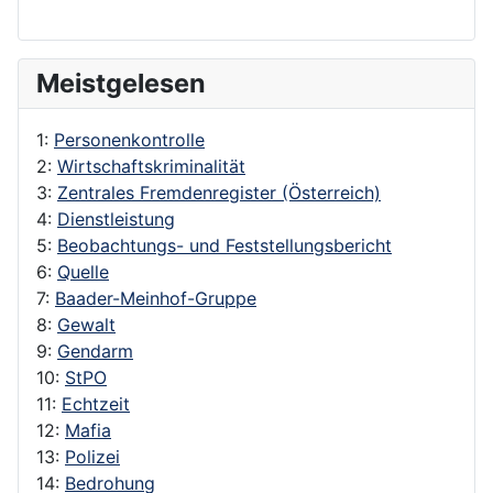
Meistgelesen
1:
Personenkontrolle
2:
Wirtschaftskriminalität
3:
Zentrales Fremdenregister (Österreich)
4:
Dienstleistung
5:
Beobachtungs- und Feststellungsbericht
6:
Quelle
7:
Baader-Meinhof-Gruppe
8:
Gewalt
9:
Gendarm
10:
StPO
11:
Echtzeit
12:
Mafia
13:
Polizei
14:
Bedrohung