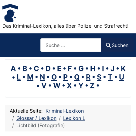
Das Kriminal-Lexikon, alles über Polizei und Strafrecht!
Suchen
Suchen
A
•
B
•
C
•
D
•
E
•
F
•
G
•
H
•
I
•
J
•
K
•
L
•
M
•
N
•
O
•
P
•
Q
•
R
•
S
•
T
•
U
•
V
•
W
•
X
•
Y
•
Z
•
Aktuelle Seite:
Kriminal-Lexikon
Glossar / Lexikon
Lexikon L
Lichtbild (Fotografie)