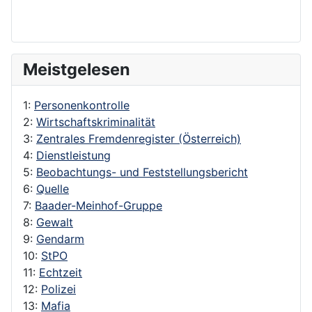
Meistgelesen
1:
Personenkontrolle
2:
Wirtschaftskriminalität
3:
Zentrales Fremdenregister (Österreich)
4:
Dienstleistung
5:
Beobachtungs- und Feststellungsbericht
6:
Quelle
7:
Baader-Meinhof-Gruppe
8:
Gewalt
9:
Gendarm
10:
StPO
11:
Echtzeit
12:
Polizei
13:
Mafia