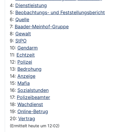
4:
Dienstleistung
5:
Beobachtungs- und Feststellungsbericht
6:
Quelle
7:
Baader-Meinhof-Gruppe
8:
Gewalt
9:
StPO
10:
Gendarm
11:
Echtzeit
12:
Polizei
13:
Bedrohung
14:
Anzeige
15:
Mafia
16:
Sozialstunden
17:
Polizeibeamter
18:
Wachdienst
19:
Online-Betrug
20:
Vertrag
(Ermittelt heute um 12:02)