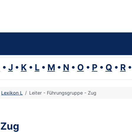
I
•
J
•
K
•
L
•
M
•
N
•
O
•
P
•
Q
•
R
Lexikon L
Leiter - Führungsgruppe - Zug
 Zug