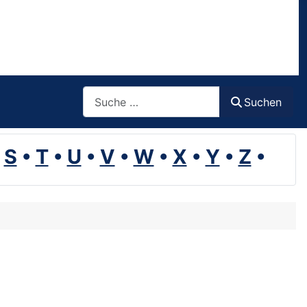
Suchen
Suchen
•
S
•
T
•
U
•
V
•
W
•
X
•
Y
•
Z
•