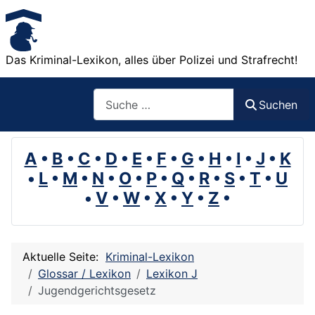
Das Kriminal-Lexikon, alles über Polizei und Strafrecht!
Suchen
Suchen
A
•
B
•
C
•
D
•
E
•
F
•
G
•
H
•
I
•
J
•
K
•
L
•
M
•
N
•
O
•
P
•
Q
•
R
•
S
•
T
•
U
•
V
•
W
•
X
•
Y
•
Z
•
Aktuelle Seite:
Kriminal-Lexikon
Glossar / Lexikon
Lexikon J
Jugendgerichtsgesetz