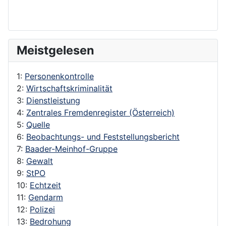
Meistgelesen
1:
Personenkontrolle
2:
Wirtschaftskriminalität
3:
Dienstleistung
4:
Zentrales Fremdenregister (Österreich)
5:
Quelle
6:
Beobachtungs- und Feststellungsbericht
7:
Baader-Meinhof-Gruppe
8:
Gewalt
9:
StPO
10:
Echtzeit
11:
Gendarm
12:
Polizei
13:
Bedrohung