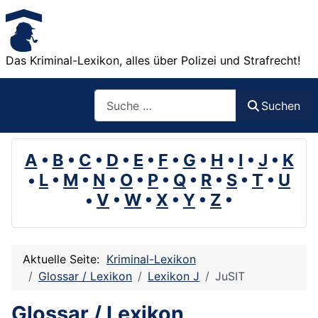
Das Kriminal-Lexikon, alles über Polizei und Strafrecht!
Suchen
Suchen
A
•
B
•
C
•
D
•
E
•
F
•
G
•
H
•
I
•
J
•
K
•
L
•
M
•
N
•
O
•
P
•
Q
•
R
•
S
•
T
•
U
•
V
•
W
•
X
•
Y
•
Z
•
Aktuelle Seite:
Kriminal-Lexikon
Glossar / Lexikon
Lexikon J
JuSIT
Glossar / Lexikon