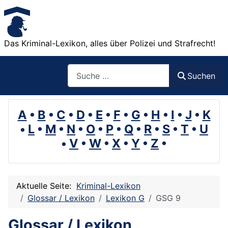
Das Kriminal-Lexikon, alles über Polizei und Strafrecht!
Suchen
Suchen
A
•
B
•
C
•
D
•
E
•
F
•
G
•
H
•
I
•
J
•
K
•
L
•
M
•
N
•
O
•
P
•
Q
•
R
•
S
•
T
•
U
•
V
•
W
•
X
•
Y
•
Z
•
Aktuelle Seite:
Kriminal-Lexikon
Glossar / Lexikon
Lexikon G
GSG 9
Glossar / Lexikon