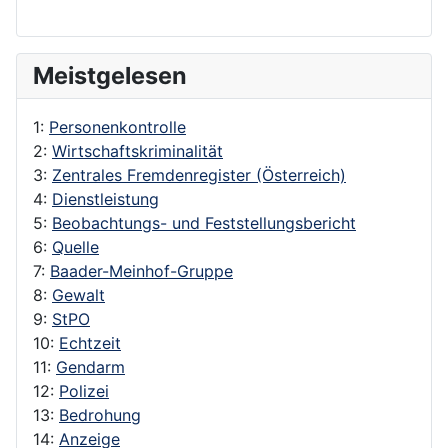
Meistgelesen
1:
Personenkontrolle
2:
Wirtschaftskriminalität
3:
Zentrales Fremdenregister (Österreich)
4:
Dienstleistung
5:
Beobachtungs- und Feststellungsbericht
6:
Quelle
7:
Baader-Meinhof-Gruppe
8:
Gewalt
9:
StPO
10:
Echtzeit
11:
Gendarm
12:
Polizei
13:
Bedrohung
14:
Anzeige