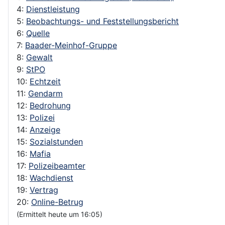
4:
Dienstleistung
5:
Beobachtungs- und Feststellungsbericht
6:
Quelle
7:
Baader-Meinhof-Gruppe
8:
Gewalt
9:
StPO
10:
Echtzeit
11:
Gendarm
12:
Bedrohung
13:
Polizei
14:
Anzeige
15:
Sozialstunden
16:
Mafia
17:
Polizeibeamter
18:
Wachdienst
19:
Vertrag
20:
Online-Betrug
(Ermittelt heute um 16:05)