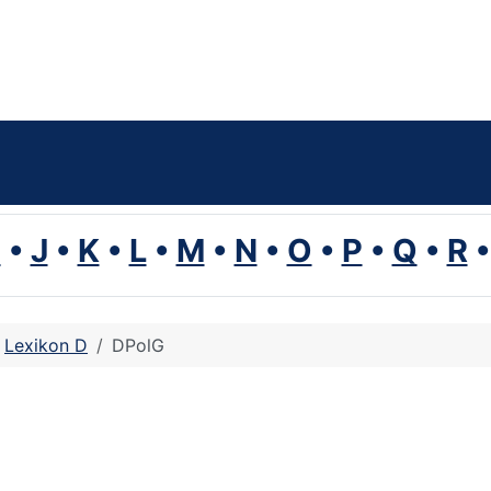
I
•
J
•
K
•
L
•
M
•
N
•
O
•
P
•
Q
•
R
Lexikon D
DPolG