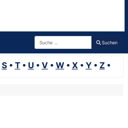
Suchen
Suchen
•
S
•
T
•
U
•
V
•
W
•
X
•
Y
•
Z
•