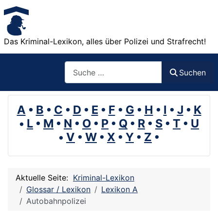
Das Kriminal-Lexikon, alles über Polizei und Strafrecht!
Suchen
Suchen
A
•
B
•
C
•
D
•
E
•
F
•
G
•
H
•
I
•
J
•
K
•
L
•
M
•
N
•
O
•
P
•
Q
•
R
•
S
•
T
•
U
•
V
•
W
•
X
•
Y
•
Z
•
Aktuelle Seite:
Kriminal-Lexikon
Glossar / Lexikon
Lexikon A
Autobahnpolizei