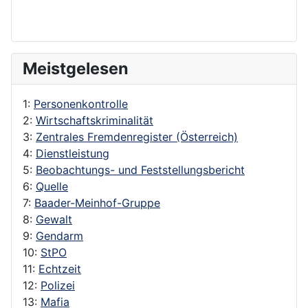
Meistgelesen
1:
Personenkontrolle
2:
Wirtschaftskriminalität
3:
Zentrales Fremdenregister (Österreich)
4:
Dienstleistung
5:
Beobachtungs- und Feststellungsbericht
6:
Quelle
7:
Baader-Meinhof-Gruppe
8:
Gewalt
9:
Gendarm
10:
StPO
11:
Echtzeit
12:
Polizei
13:
Mafia