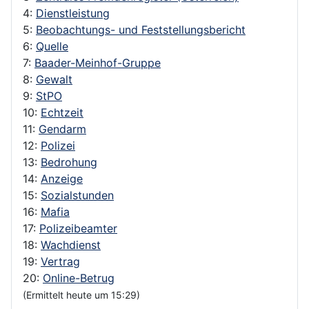
4:
Dienstleistung
5:
Beobachtungs- und Feststellungsbericht
6:
Quelle
7:
Baader-Meinhof-Gruppe
8:
Gewalt
9:
StPO
10:
Echtzeit
11:
Gendarm
12:
Polizei
13:
Bedrohung
14:
Anzeige
15:
Sozialstunden
16:
Mafia
17:
Polizeibeamter
18:
Wachdienst
19:
Vertrag
20:
Online-Betrug
(Ermittelt heute um 15:29)