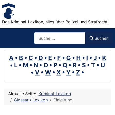
Das Kriminal-Lexikon, alles über Polizei und Strafrecht!
Suchen
Suchen
A
•
B
•
C
•
D
•
E
•
F
•
G
•
H
•
I
•
J
•
K
•
L
•
M
•
N
•
O
•
P
•
Q
•
R
•
S
•
T
•
U
•
V
•
W
•
X
•
Y
•
Z
•
Aktuelle Seite:
Kriminal-Lexikon
Glossar / Lexikon
Einleitung